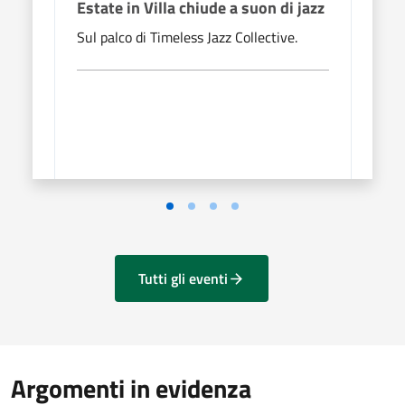
Estate in Villa chiude a suon di jazz
Tre 
Em
Sul palco di Timeless Jazz Collective.
Torna
piazz
Tutti gli eventi
Argomenti in evidenza