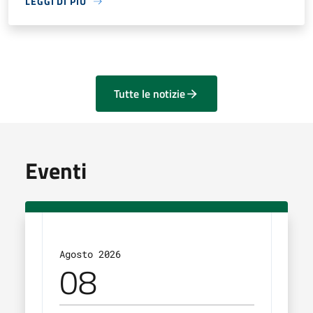
LEGGI DI PIÙ
Tutte le notizie
Eventi
Agosto 2026
Sett
08
1