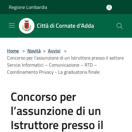
Salta al contenuto principale
Regione Lombardia
Città di Cornate d'Adda
Home
>
Novità
>
Avvisi
>
Concorso per l’assunzione di un Istruttore presso il settore
Servizi Informatici – Comunicazione – RTD –
Coordinamento Privacy - La graduatoria finale
Concorso per
l’assunzione di un
Istruttore presso il