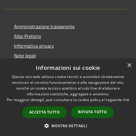
Amministrazione trasparente
Albo Pretorio
Informativa privacy
Note legali
×
Dichiarazione di accessibilità
Informazioni sui cookie
Questo sito web utilizza cookie tecnici e assimilati strettamente
necessari al corretto funzionamento e alla navigazione del sito,
nonché un cookie tecnico analitico al solo fine di elaborare
informazioni statistiche, aggregate e anonime.
RSS
Copyright © 2026 • Città di
Per maggiori dettagli, può consultare la cookie policy al seguente
link
Accessibilità
Cornate d'Adda • Powered by
Privacy
Municipium
Accesso
•
RIFIUTA TUTTO
ACCETTA TUTTO
Cookie
redazione
Mappa del sito
MOSTRA DETTAGLI