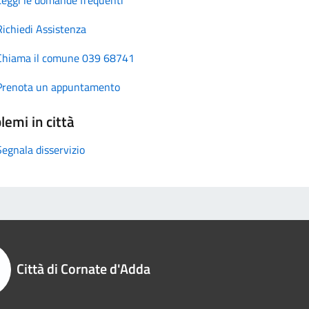
Richiedi Assistenza
Chiama il comune 039 68741
Prenota un appuntamento
lemi in città
Segnala disservizio
Città di Cornate d'Adda