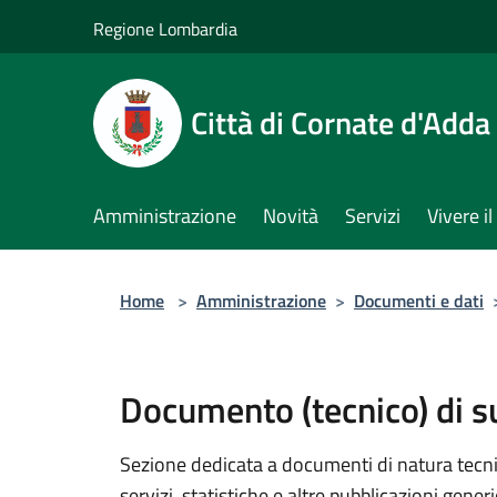
Salta al contenuto principale
Regione Lombardia
Città di Cornate d'Adda
Amministrazione
Novità
Servizi
Vivere 
Home
>
Amministrazione
>
Documenti e dati
Documento (tecnico) di 
Sezione dedicata a documenti di natura tecnica
servizi, statistiche e altre pubblicazioni gener