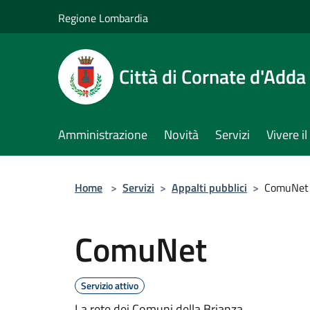
Salta al contenuto principale
Regione Lombardia
Città di Cornate d'Adda
Amministrazione
Novità
Servizi
Vivere 
Home
>
Servizi
>
Appalti pubblici
>
ComuNet
ComuNet
Servizio attivo
La rete dei Comuni della Brianza