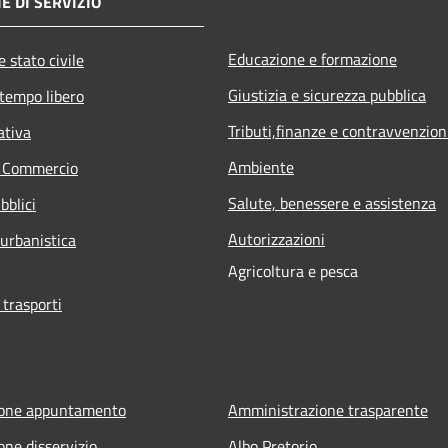
E DI SERVIZIO
Educazione e formazione
 stato civile
Giustizia e sicurezza pubblica
 tempo libero
Tributi,finanze e contravvenzion
ativa
Ambiente
e Commercio
Salute, benessere e assistenza
bblici
Autorizzazioni
 urbanistica
Agricoltura e pesca
 trasporti
ione appuntamento
Amministrazione trasparente
one disservizio
Albo Pretorio