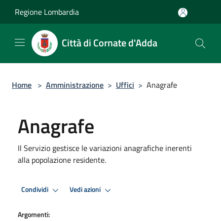
Salta al contenuto principale
Regione Lombardia
Città di Cornate d'Adda
Home
>
Amministrazione
>
Uffici
>
Anagrafe
Anagrafe
Il Servizio gestisce le variazioni anagrafiche inerenti
alla popolazione residente.
Condividi
Vedi azioni
Argomenti: