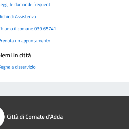
Leggi le domande frequenti
Richiedi Assistenza
Chiama il comune 039 68741
Prenota un appuntamento
lemi in città
Segnala disservizio
Città di Cornate d'Adda