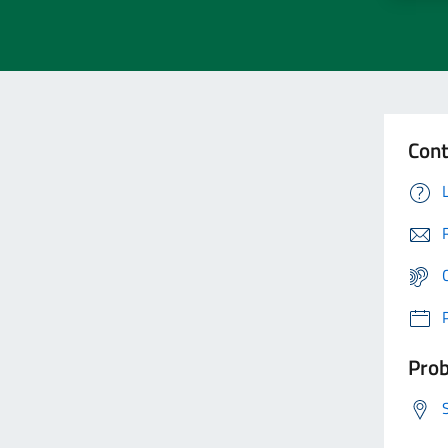
Cont
Prob