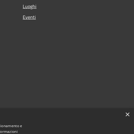
Luoghi
Eventi
×
nzionamento e
nformazioni