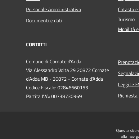
Personale Amministrativo
Catasto e
Turismo
Documenti e dati
Mobilità e
CONTATTI
Comune di Cornate d'Adda
Prenotaz
Via Alessandro Volta 29 20872 Cornate
Segnalazi
d'Adda MB - 20872 - Cornate d'Adda
Leggi le 
Codice Fiscale: 02846660153
Richiesta
Partita IVA: 00738730969
PEC:
comune.cornatedadda@cert.legalmail.it
Questo sito 
Centralino Unico: 039 68741
alla navig