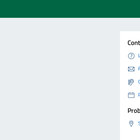
Cont
Prob