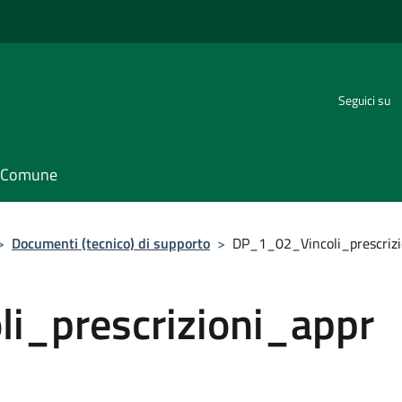
Seguici su
il Comune
>
Documenti (tecnico) di supporto
>
DP_1_02_Vincoli_prescrizi
i_prescrizioni_appr