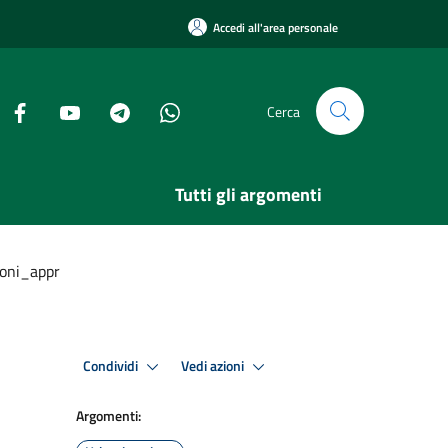
Accedi all'area personale
Cerca
Tutti gli argomenti
oni_appr
Condividi
Vedi azioni
Argomenti: