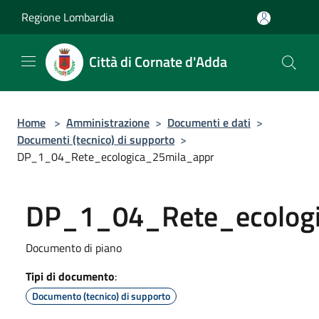
Salta al contenuto principale
Regione Lombardia
Città di Cornate d'Adda
Home
>
Amministrazione
>
Documenti e dati
>
Documenti (tecnico) di supporto
>
DP_1_04_Rete_ecologica_25mila_appr
DP_1_04_Rete_ecologi
Documento di piano
Tipi di documento
:
Documento (tecnico) di supporto