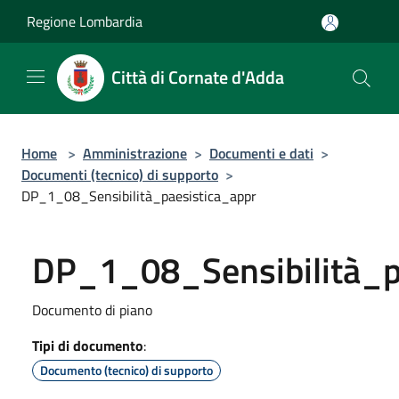
Salta al contenuto principale
Regione Lombardia
Città di Cornate d'Adda
Home
>
Amministrazione
>
Documenti e dati
>
Documenti (tecnico) di supporto
>
DP_1_08_Sensibilità_paesistica_appr
DP_1_08_Sensibilità_p
Documento di piano
Tipi di documento
:
Documento (tecnico) di supporto