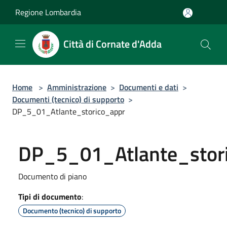
Salta al contenuto principale
Regione Lombardia
Città di Cornate d'Adda
Home
>
Amministrazione
>
Documenti e dati
>
Documenti (tecnico) di supporto
>
DP_5_01_Atlante_storico_appr
DP_5_01_Atlante_stor
Documento di piano
Tipi di documento
:
Documento (tecnico) di supporto