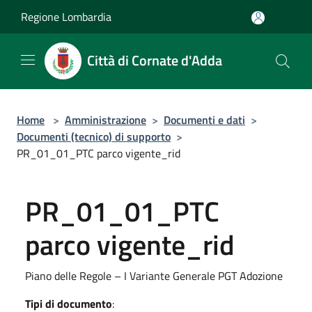
Salta al contenuto principale
Regione Lombardia
Città di Cornate d'Adda
Home
>
Amministrazione
>
Documenti e dati
>
Documenti (tecnico) di supporto
>
PR_01_01_PTC parco vigente_rid
PR_01_01_PTC
parco vigente_rid
Piano delle Regole – I Variante Generale PGT Adozione
Tipi di documento
: