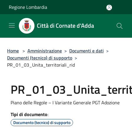
Salta al contenuto principale
Regione Lombardia
Città di Cornate d'Adda
Home
>
Amministrazione
>
Documenti e dati
>
Documenti (tecnico) di supporto
>
PR_01_03_Unita_territoriali_rid
PR_01_03_Unita_territo
Piano delle Regole – I Variante Generale PGT Adozione
Tipi di documento
:
Documento (tecnico) di supporto