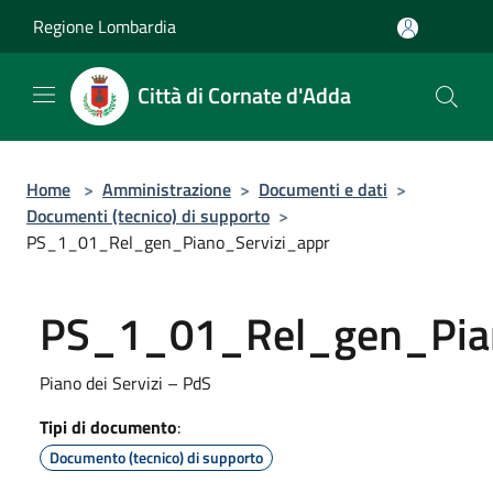
Salta al contenuto principale
Regione Lombardia
Città di Cornate d'Adda
Home
>
Amministrazione
>
Documenti e dati
>
Documenti (tecnico) di supporto
>
PS_1_01_Rel_gen_Piano_Servizi_appr
PS_1_01_Rel_gen_Pian
Piano dei Servizi – PdS
Tipi di documento
:
Documento (tecnico) di supporto