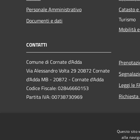
Personale Amministrativo
Catasto e
Turismo
Documenti e dati
Mobilità e
CONTATTI
Comune di Cornate d'Adda
Prenotaz
Via Alessandro Volta 29 20872 Cornate
Segnalazi
d'Adda MB - 20872 - Cornate d'Adda
Leggi le 
Codice Fiscale: 02846660153
Richiesta
Partita IVA: 00738730969
PEC:
comune.cornatedadda@cert.legalmail.it
Questo sito 
Centralino Unico: 039 68741
alla navig