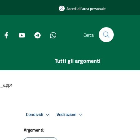
Accedi all'area personale
Cerca
Tutti gli argomenti
o_appr
Condividi
Vedi azioni
Argomenti: