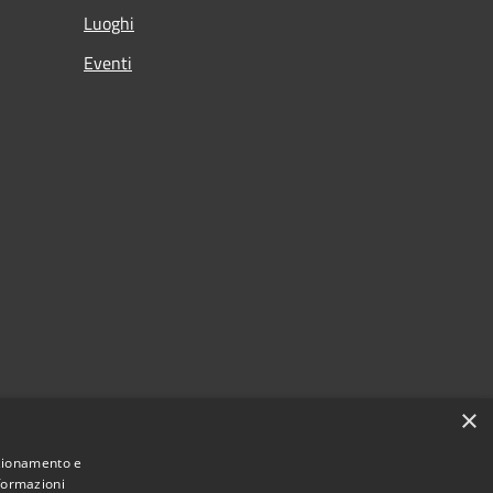
Luoghi
Eventi
×
nzionamento e
nformazioni