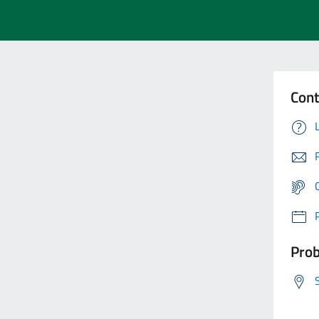
Cont
Prob