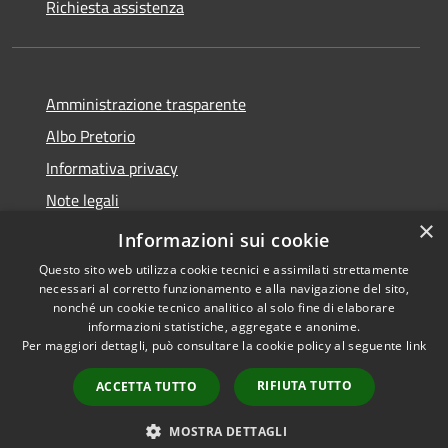
Richiesta assistenza
Amministrazione trasparente
Albo Pretorio
Informativa privacy
Note legali
×
Dichiarazione di accessibilità
Informazioni sui cookie
Questo sito web utilizza cookie tecnici e assimilati strettamente
necessari al corretto funzionamento e alla navigazione del sito,
nonché un cookie tecnico analitico al solo fine di elaborare
informazioni statistiche, aggregate e anonime.
RSS
Copyright © 2026 • Città di
Per maggiori dettagli, può consultare la cookie policy al seguente
link
Accessibilità
Cornate d'Adda • Powered by
Privacy
Municipium
Accesso
•
RIFIUTA TUTTO
ACCETTA TUTTO
Cookie
redazione
Mappa del sito
MOSTRA DETTAGLI