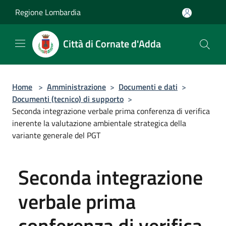
Salta al contenuto principale
Regione Lombardia
Città di Cornate d'Adda
Home
>
Amministrazione
>
Documenti e dati
>
Documenti (tecnico) di supporto
>
Seconda integrazione verbale prima conferenza di verifica
inerente la valutazione ambientale strategica della
variante generale del PGT
Seconda integrazione
verbale prima
conferenza di verifica