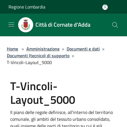
Salta al contenuto principale
Regione Lombardia
Città di Cornate d'Adda
Home
>
Amministrazione
>
Documenti e dati
>
Documenti (tecnico) di supporto
>
T-Vincoli-Layout_5000
T-Vincoli-
Layout_5000
Il piano delle regole definisce, all'interno del territorio
comunale, gli ambiti del tessuto urbano consolidato,
quali insieme delle parti di territorio su cui è già