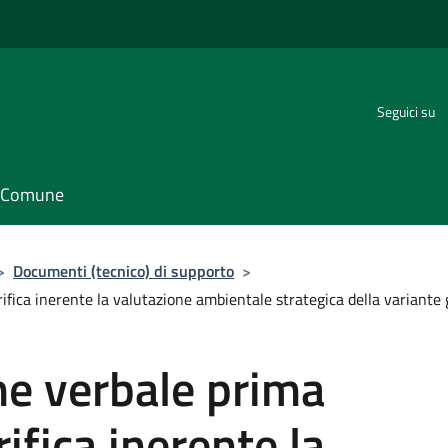
Seguici su
il Comune
>
Documenti (tecnico) di supporto
>
ifica inerente la valutazione ambientale strategica della variante
ne verbale prima
ifica inerente la