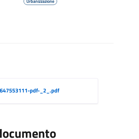
Urbanizzazione
47553111-pdf-_2_.pdf
l documento