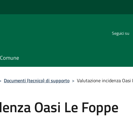
Seguici su
il Comune
>
Documenti (tecnico) di supporto
>
Valutazione incidenza Oasi 
denza Oasi Le Foppe