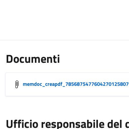
Documenti
memdoc_creapdf_78568754776042701258076
Ufficio responsabile de