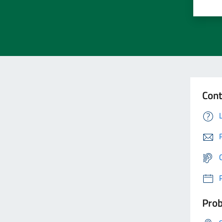
Cont
Prob