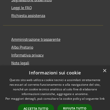
Leggi le FAQ
Richiesta assistenza
Amministrazione trasparente
Albo Pretorio
Informativa privacy
Note legali
×
Dichiarazione di accessibilità
Informazioni sui cookie
Questo sito web utilizza cookie tecnici e assimilati strettamente
necessari al corretto funzionamento e alla navigazione del sito,
nonché un cookie tecnico analitico al solo fine di elaborare
informazioni statistiche, aggregate e anonime.
RSS
Copyright © 2026 • Città di
Per maggiori dettagli, può consultare la cookie policy al seguente
link
Accessibilità
Cornate d'Adda • Powered by
Privacy
Municipium
Accesso
•
RIFIUTA TUTTO
ACCETTA TUTTO