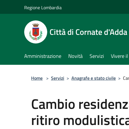
Salta al contenuto principale
Regione Lombardia
Città di Cornate d'Adda
Amministrazione
Novità
Servizi
Vivere 
Home
>
Servizi
>
Anagrafe e stato civile
>
Cam
Cambio residenza
ritiro modulistic